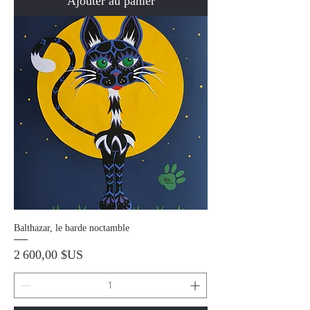
Ajouter au panier
Balthazar, le barde noctamble
Prix
2 600,00 $US