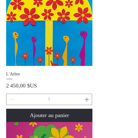
L'Arbre
Prix
2 450,00 $US
Ajouter au panier