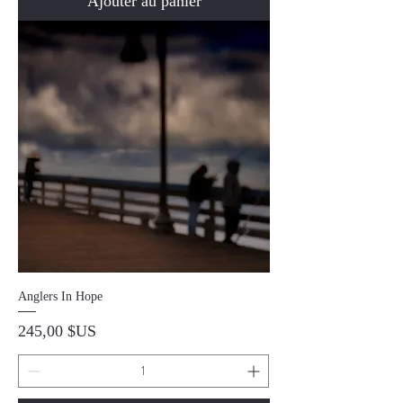
Ajouter au panier
Anglers In Hope
Prix
245,00 $US