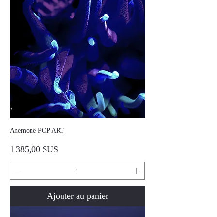
Anemone POP ART
Prix
1 385,00 $US
Ajouter au panier