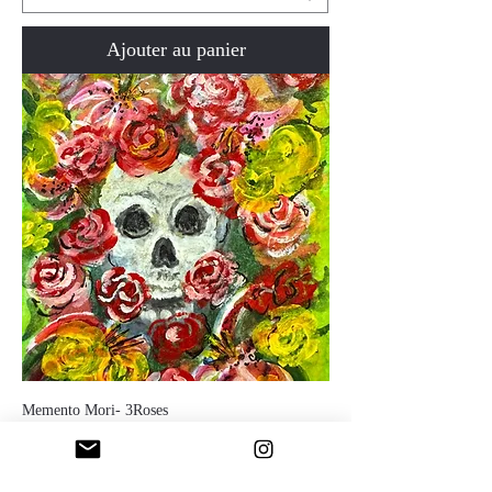
Ajouter au panier
Memento Mori- 3Roses
Prix
200,00 $US