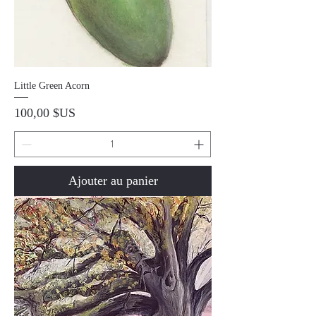
Little Green Acorn
Prix
100,00 $US
Ajouter au panier