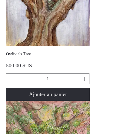
Owlivia's Tree
Prix
500,00 $US
Ajouter au panier