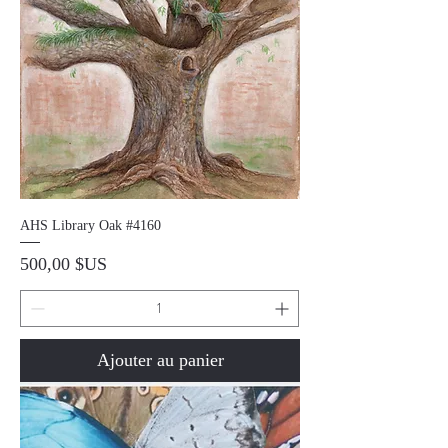
AHS Library Oak #4160
Prix
500,00 $US
Ajouter au panier