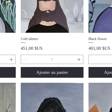
Aperçu rapide
A
Cold silence
Black flower
Prix
Prix
451,00 $US
401,00 $US
r
Ajouter au panier
Ajou