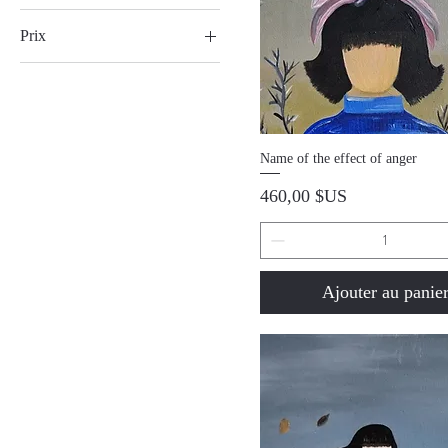
Prix
300 $US
461 $US
Aperçu rapide
Name of the effect of anger
Prix
460,00 $US
Ajouter au panie