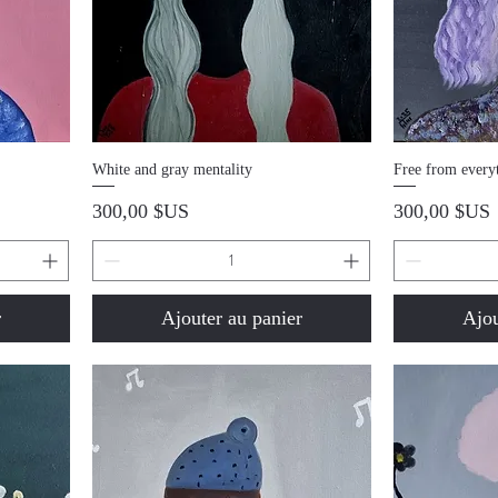
Aperçu rapide
A
White and gray mentality
Free from every
Prix
Prix
300,00 $US
300,00 $US
r
Ajouter au panier
Ajou