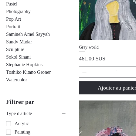
Pastel
Photography
Pop Art
Portrait
Samineh Amel Sayyah
Sandy Madar
Aperçu rapide
Gray world
Sculpture
Sokol Sinani
Prix
461,00 $US
Stephanie Hopkins
Toshiko Kitano Groner
Watercolor
Ajouter au panie
Filtrer par
Type d'article
Acrylic
Painting