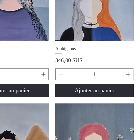
perçu rapide
Aperçu rapide
Ambiguous
Prix
346,00 $US
ter au panier
Ajouter au panier