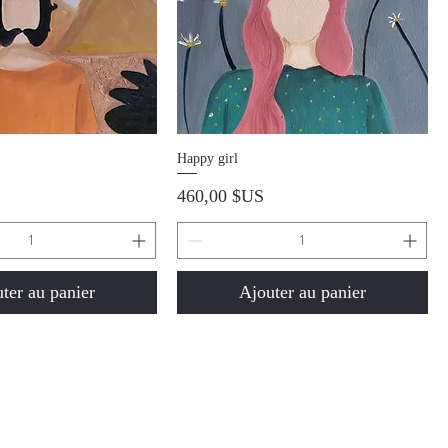
perçu rapide
Aperçu rapide
Happy girl
Prix
460,00 $US
ter au panier
Ajouter au panier