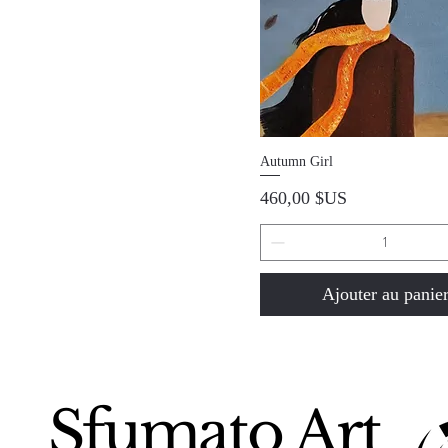
Aperçu rapide
Autumn Girl
Prix
460,00 $US
Ajouter au panie
Sfumato Art