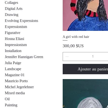
Collages
Digital Arts
Drawing
Evolving Expressions
Expressionism
Figurative
Aperçu rapide
A girl with red hair
Hosna Eliasi
Impressionism
Prix
300,00 $US
Installation
Jennifer Hannigan Green
Julia Paige
Ajouter au panie
Landscape
Magazine 01
Mauricio Porto
Michel Jegerlehner
Mixed media
Oil
Painting