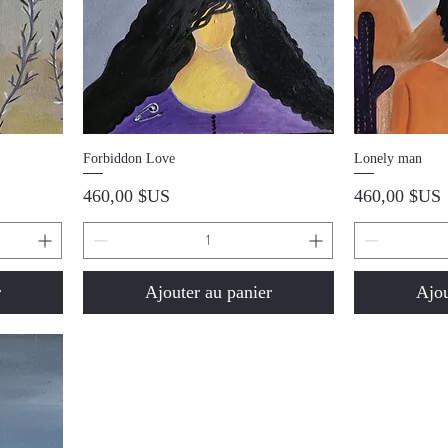
Aperçu rapide
A
Forbiddon Love
Lonely man
Prix
Prix
460,00 $US
460,00 $US
r
Ajouter au panier
Ajou