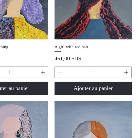
perçu rapide
Aperçu rapide
thing
A girl with red hair
Prix
461,00 $US
ter au panier
Ajouter au panier